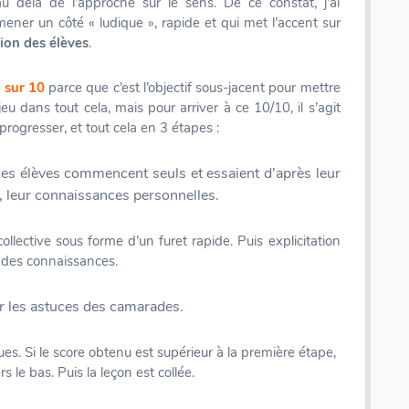
au delà de l’approche sur le sens. De ce constat, j’ai
ener un côté « ludique », rapide et qui met l’accent sur
ion des élèves
.
 sur 10
parce que c’est l’objectif sous-jacent pour mettre
eu dans tout cela, mais pour arriver à ce 10/10, il s’agit
progresser, et tout cela en 3 étapes :
es élèves commencent seuls et essaient d’après leur
, leur connaissances personnelles.
collective sous forme d’un furet rapide. Puis explicitation
t des connaissances.
er les astuces des camarades.
ques. Si le score obtenu est supérieur à la première étape,
rs le bas. Puis la leçon est collée.