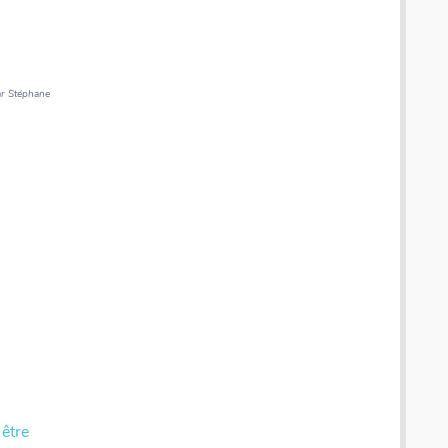
r Stéphane
 être