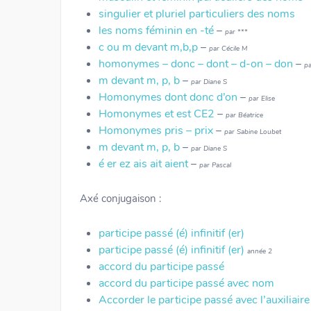
singulier et pluriel particuliers des noms
les noms féminin en -té
–
par ***
c ou m devant m,b,p
–
par Cécile M
homonymes – donc – dont – d-on – don
–
pa
m devant m, p, b
–
par Diane S
Homonymes dont donc d’on
–
par Elise
Homonymes et est CE2
–
par Béatrice
Homonymes pris – prix
–
par Sabine Loubet
m devant m, p, b
–
par Diane S
é er ez ais ait aient
–
par Pascal
Axé conjugaison :
participe passé (é) infinitif (er)
participe passé (é) infinitif (er)
année 2
accord du participe passé
accord du participe passé avec nom
Accorder le participe passé avec l’auxiliaire