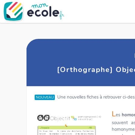
[Orthographe] Objec
Une nouvelles fiches à retrouver ci-desso
NOUVEAU
L
es
homo
souvent as
homonymes 