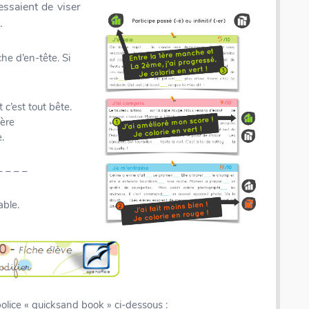
essaient de viser
.
che d’en-tête. Si
c’est tout bête.
ière
.
– – – –
able.
Coffret rallye - 200 inventions - Fiches illustrées
police « quicksand book » ci-dessous :