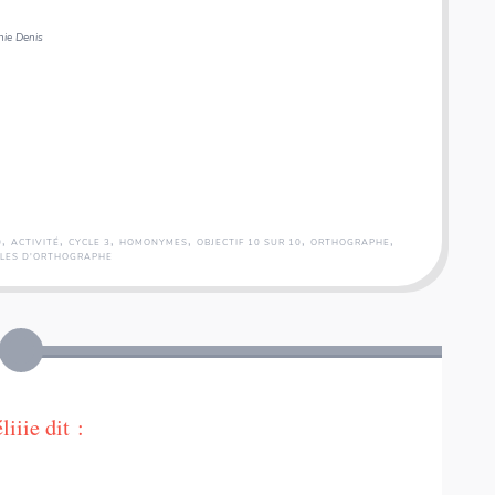
hie Denis
,
,
,
,
,
,
0
ACTIVITÉ
CYCLE 3
HOMONYMES
OBJECTIF 10 SUR 10
ORTHOGRAPHE
LES D'ORTHOGRAPHE
liiie
dit :