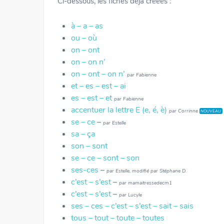
Ci-dessous, les fiches déjà créées :
à – a – as
ou – où
on – ont
on – on n’
on – ont – on n’
par Fabienne
et – es – est – ai
es – est – et
par Fabienne
accentuer la lettre E (e, é, è)
par Corrinne
NOUVEAU
se – ce
–
par Estelle
sa – ça
son – sont
se – ce – sont – son
ses-ces
–
par
Estelle, modifié par Stéphane D.
c’est – s’est
–
par mamaitressedecm1
c’est – s’est
–
par Lucyle
ses – ces – c’est – s’est – sait – sais
tous – tout – toute – toutes