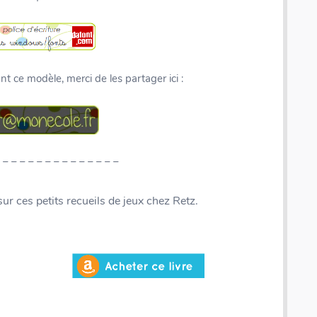
ant ce modèle, merci de les partager ici :
 – – – – – – – – – – – – – –
ur ces petits recueils de jeux chez Retz.
Numericards - Fractions & Décimaux