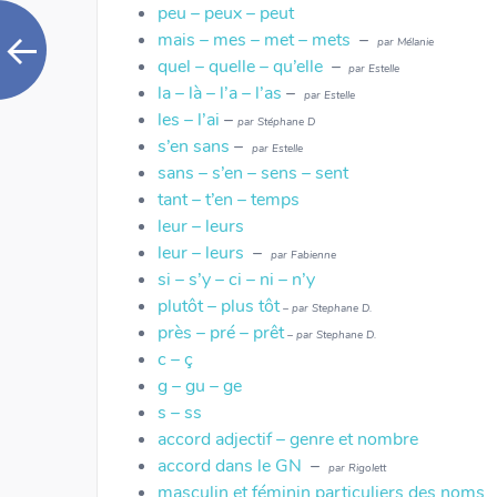
peu – peux – peut
mais – mes – met – mets
–
par Mélanie
quel – quelle – qu’elle
–
par Estelle
la – là – l’a – l’as
–
par Estelle
les – l’ai
–
par Stéphane D
s’en sans
–
par Estelle
sans – s’en – sens – sent
tant – t’en – temps
leur – leurs
leur – leurs
–
par Fabienne
si – s’y – ci – ni – n’y
plutôt – plus tôt
– par Stephane D.
près – pré – prêt
– par Stephane D.
c – ç
g – gu – ge
s – ss
accord adjectif – genre et nombre
accord dans le GN
–
par Rigolett
masculin et féminin particuliers des noms