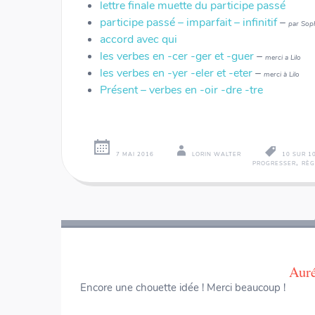
lettre finale muette du participe passé
participe passé – imparfait – infinitif
–
par Sop
accord avec qui
les verbes en -cer -ger et -guer
–
merci a Lilo
les verbes en -yer -eler et -eter
–
merci à Lilo
Présent – verbes en -oir -dre -tre
7 MAI 2016
LORIN WALTER
10 SUR 1
,
PROGRESSER
RÈG
Navigation
←
→
des
articles
Auré
Encore une chouette idée ! Merci beaucoup !