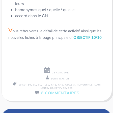
leurs
homonymes quel / quelle / qu’elle
accord dans le GN
V
ous retrouverez le détail de cette activité ainsi que les
nouvelles fiches à la page principale d’
OBJECTIF 10/10
26 AVRIL 2013
LORIN WALTER
,
,
,
,
,
,
,
,
,
10 SUR 10
CE
CE2
CES
CM1
CM2
CYCLE 3
HOMONYMES
LEUR
,
,
,
LEURS
OBJECTIF
SE
SES
6 COMMENTAIRES