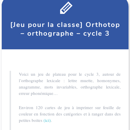
[Jeu pour la classe] Orthotop
– orthographe – cycle 3
Voici un jeu de plateau pour le cycle 3, autour de
l’orthographe lexicale : lettre muette, homonymes,
anagramme, mots invariables, orthographe lexicale,
erreur phonémique…
Environ 120 cartes de jeu à imprimer sur feuille de
couleur en fonction des catégories et à ranger dans des
petites boites
(ici)
.