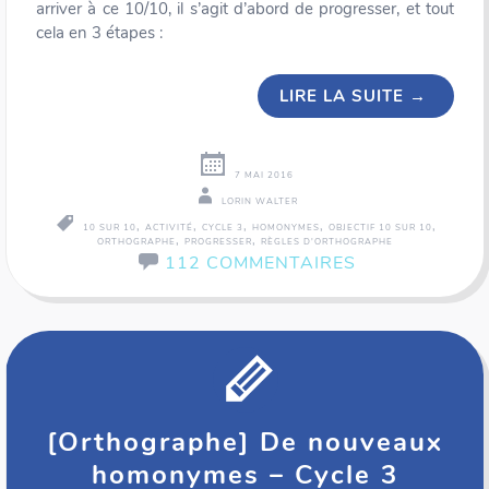
arriver à ce 10/10, il s’agit d’abord de progresser, et tout
cela en 3 étapes :
LIRE LA SUITE
→
7 MAI 2016
LORIN WALTER
,
,
,
,
,
10 SUR 10
ACTIVITÉ
CYCLE 3
HOMONYMES
OBJECTIF 10 SUR 10
,
,
ORTHOGRAPHE
PROGRESSER
RÈGLES D'ORTHOGRAPHE
112 COMMENTAIRES
[Orthographe] De nouveaux
homonymes – Cycle 3