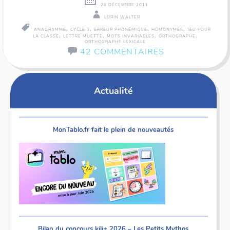
28 DÉCEMBRE 2011
LORIN WALTER
,
,
,
,
ANAGRAMME
CYCLE 3
ERREUR PHONÉMIQUE
HOMONYMES
JEU POUR
,
,
,
,
LA CLASSE
LETTRE MUETTE
MOTS INVARIABLES
ORTHOGRAPHE
ORTHOGRAPHE LEXICALE
42 COMMENTAIRES
Actualité
MonTablo.fr fait le plein de nouveautés
Bilan du concours kili+ 2026 – Les Petits Mythos