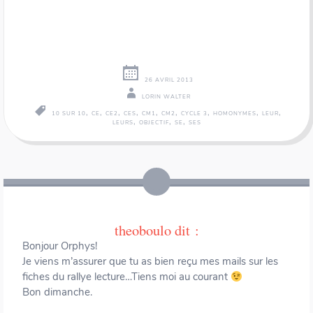
26 AVRIL 2013
LORIN WALTER
,
,
,
,
,
,
,
,
,
10 SUR 10
CE
CE2
CES
CM1
CM2
CYCLE 3
HOMONYMES
LEUR
,
,
,
LEURS
OBJECTIF
SE
SES
Navigation
←
→
des
articles
theoboulo
dit :
Bonjour Orphys!
Je viens m’assurer que tu as bien reçu mes mails sur les
fiches du rallye lecture…Tiens moi au courant
Bon dimanche.