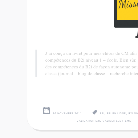
J’ai conçu un livret pour mes élèves de CM afin q
compétences du B2i niveau 1 – école. Bien sûr, c
des compétences du B2i de façon autonome pour q
classe (journal – blog de classe – recherche int
,
,
26 NOVEMBRE 2011
B2I
B2I EN LIGNE
B2I N
,
VALIDATION B2I
VALIDER LES ITEMS