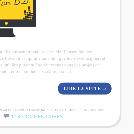
u’ils puissent travailler et valider l’ensemble des
e travail n’est qu’une aide afin que les élèves acquièrent
u’elles puissent être réinvesties dans des projets de
ernet – correspondance scolaire, etc …).
LIRE LA SUITE
→
,
,
,
,
,
,
IVEAU ÉCOLE
BREVET INFORMATIQUE
CYCLE 3
MISSION B2I
NTIC
TICE
148 COMMENTAIRES