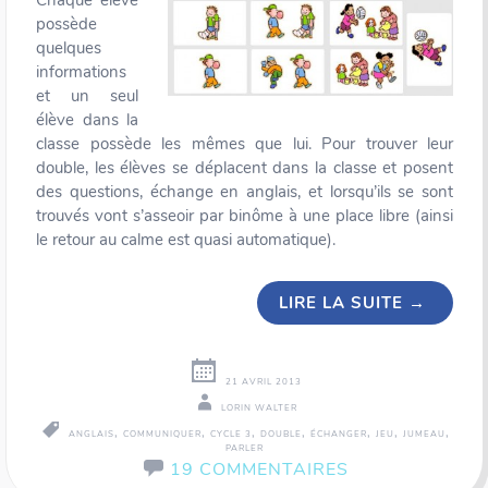
Chaque élève
possède
quelques
informations
et un seul
élève dans la
classe possède les mêmes que lui. Pour trouver leur
double, les élèves se déplacent dans la classe et posent
des questions, échange en anglais, et lorsqu’ils se sont
trouvés vont s’asseoir par binôme à une place libre (ainsi
le retour au calme est quasi automatique).
LIRE LA SUITE
→
21 AVRIL 2013
LORIN WALTER
,
,
,
,
,
,
,
ANGLAIS
COMMUNIQUER
CYCLE 3
DOUBLE
ÉCHANGER
JEU
JUMEAU
PARLER
19 COMMENTAIRES