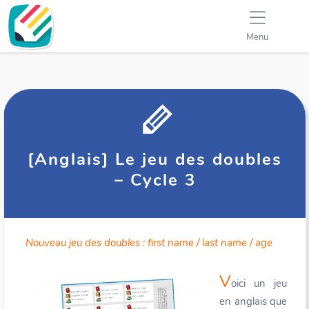
Menu
[Anglais] Le jeu des doubles
– Cycle 3
Nouveau jeu des doubles : first name / last name / age
V
oici un jeu
en anglais que