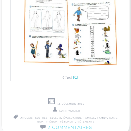
C’est
ICI
15 DÉCEMBRE 2012
LORIN WALTER
,
,
,
,
,
,
,
ANGLAIS
CLOTHES
CYCLE 3
ÉVALUATION
FAMILLE
FAMILY
NAME
,
,
,
NOM
PRÉNOM
VÊTEMENT
VÊTEMENTS
2 COMMENTAIRES