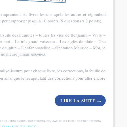
empruntent les livres les uns après les autres et répondent
peut rapporter jusqu’à 10 points (5 questions x 2 points).
ursuite des humutes – toutes les vies de Benjamin – Vivre –
 moi – Le très grand vaisseau – Les aigles de pluie – Une
e dauphin – L’enfant-satellite – Opération Maurice – Moi, je
 ne pleure jamais
.
NOUVEAU
allye-lecture pour chaque livre, les corrections, la feuille de
on ainsi que le récapitulatif des corrections pour aller encore
LIRE LA SUITE
→
Coffret rallye - 200 inventions - Fiches illustrées
,
,
,
,
,
PLOME
MINI-SYROS
QUESTIONNAIRE
RALLYE LECTURE
SCIENCE-FICTION