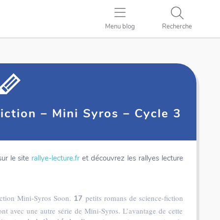
Menu blog
Recherche
fiction – Mini Syros – Cycle 3
ur le site
rallye-lecture.fr
et découvrez les rallyes lecture
llection Mini-Syros Soon.
petits romans de science-fiction
17
ont avec une autre série de Mini-Syros. L’avantage de cette