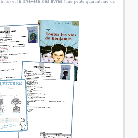
livre) et
(une petite quarantaine de
la brièveté des livres