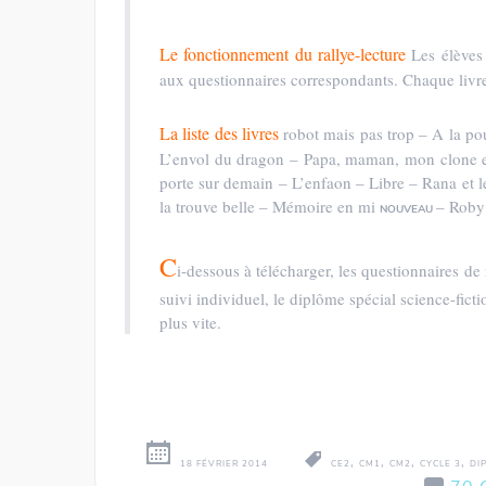
Le fonctionnement du rallye-lecture
Les élèves 
aux questionnaires correspondants. Chaque livre 
La liste des livres
robot mais pas trop – A la po
L’envol du dragon – Papa, maman, mon clone et
porte sur demain – L’enfaon – Libre – Rana et l
la trouve belle – Mémoire en mi
– Roby
NOUVEAU
C
i-dessous à télécharger, les questionnaires de r
suivi individuel, le diplôme spécial science-ficti
plus vite.
,
,
,
,
18 FÉVRIER 2014
CE2
CM1
CM2
CYCLE 3
DI