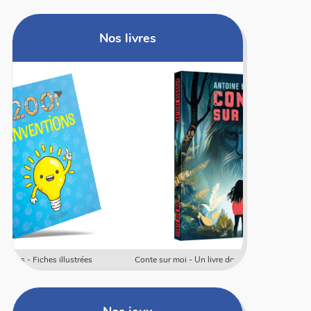
Nos livres
Conte sur moi - Un livre dont les élèves sont les héros
Coffret rally