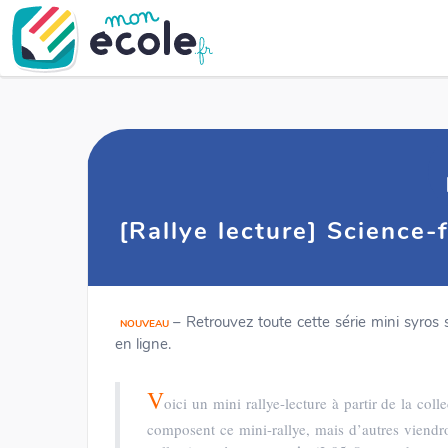
[Rallye lecture] Science-
– Retrouvez toute cette série mini syros s
NOUVEAU
en ligne.
V
oici un mini rallye-lecture à partir de la co
composent ce mini-rallye, mais d’autres viendr