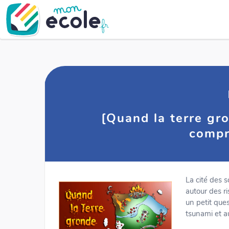
[Quand la terre gr
compr
La cité des 
autour des r
un petit ques
tsunami et a