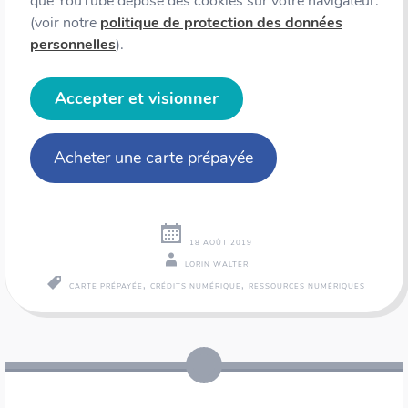
que YouTube dépose des cookies sur votre navigateur.
(voir notre
politique de protection des données
personnelles
).
Accepter et visionner
Acheter une carte prépayée
18 AOÛT 2019
LORIN WALTER
,
,
CARTE PRÉPAYÉE
CRÉDITS NUMÉRIQUE
RESSOURCES NUMÉRIQUES
Navigation
←
→
des
articles