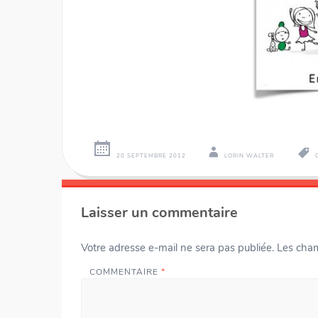
20 SEPTEMBRE 2012
LORIN WALTER
Navigation
←
→
des
Laisser un commentaire
articles
Votre adresse e-mail ne sera pas publiée.
Les cham
COMMENTAIRE
*