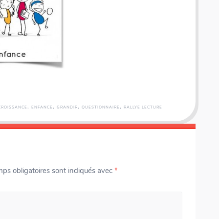
,
,
,
,
CROISSANCE
ENFANCE
GRANDIR
QUESTIONNAIRE
RALLYE LECTURE
ps obligatoires sont indiqués avec
*