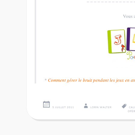
– – – – – – – – – – – – – 
Vous a
*
Comment gérer le bruit pendant les jeux en at
5 JUILLET 2011
LORIN WALTER
CAL
OPÉ
Navigation
←
→