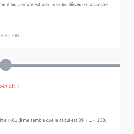
mment les Compte est bon, mais les élèves ont accroché
H 52 MIN
k45
dit :
 être r=61 (il me semble que le calcul est 39 + … = 100,