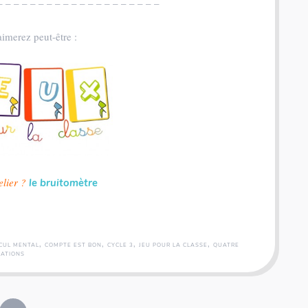
– – – – – – – – – – – – – – – – – – – –
imerez peut-être :
elier ?
le bruitomètre
,
,
,
,
CUL MENTAL
COMPTE EST BON
CYCLE 3
JEU POUR LA CLASSE
QUATRE
RATIONS
Coffret rallye - 200 inventions - Fiches illustrées