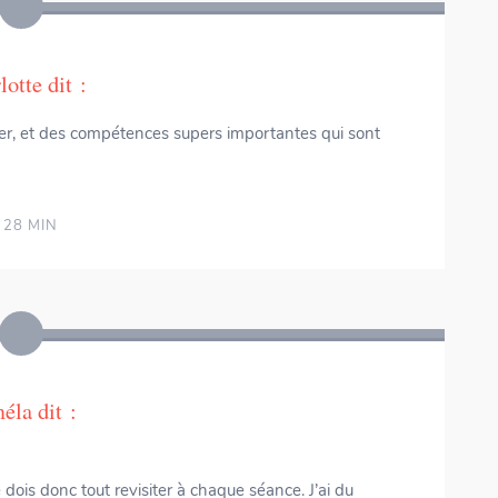
lotte
dit :
uer, et des compétences supers importantes qui sont
 28 MIN
Numericards - Fractions & Décimaux
éla
dit :
e dois donc tout revisiter à chaque séance. J’ai du