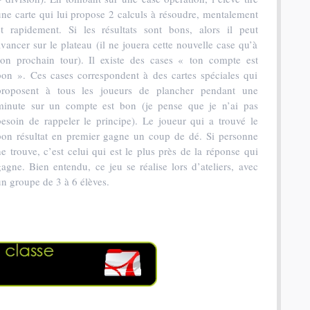
une carte qui lui propose 2 calculs à résoudre, mentalement
et rapidement. Si les résultats sont bons, alors il peut
avancer sur le plateau (il ne jouera cette nouvelle case qu’à
son prochain tour). Il existe des cases « ton compte est
bon ». Ces cases correspondent à des cartes spéciales qui
proposent à tous les joueurs de plancher pendant une
minute sur un compte est bon (je pense que je n’ai pas
besoin de rappeler le principe). Le joueur qui a trouvé le
bon résultat en premier gagne un coup de dé. Si personne
ne trouve, c’est celui qui est le plus près de la réponse qui
gagne. Bien entendu, ce jeu se réalise lors d’ateliers, avec
un groupe de 3 à 6 élèves.