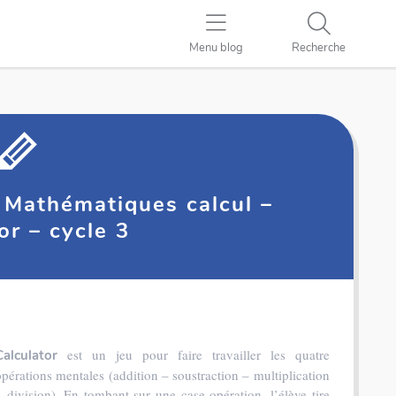
Menu blog
Recherche
] Mathématiques calcul –
or – cycle 3
est un jeu pour faire travailler les quatre
Calculator
opérations mentales (addition – soustraction – multiplication
– division). En tombant sur une case opération, l’élève tire