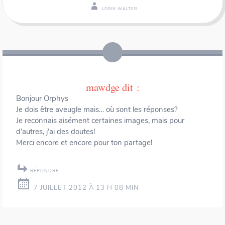
LORIN WALTER
Navigation
←
→
des
articles
mawdge
dit :
Bonjour Orphys
Je dois être aveugle mais… où sont les réponses?
Je reconnais aisément certaines images, mais pour
d’autres, j’ai des doutes!
Merci encore et encore pour ton partage!
RÉPONDRE
7 JUILLET 2012 À 13 H 08 MIN