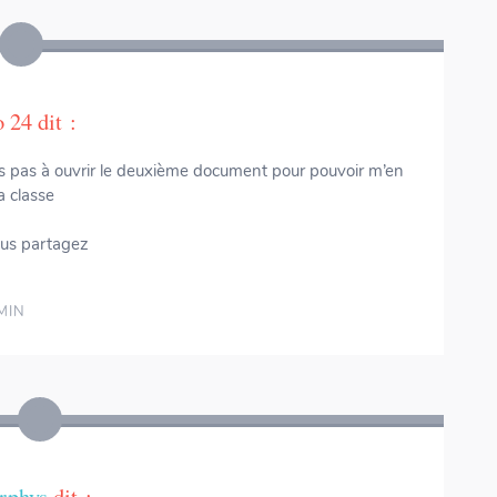
o 24
dit :
ens pas à ouvrir le deuxième document pour pouvoir m’en
a classe
ous partagez
MIN
Numericards - Fractions & Décimaux
rphys
dit :