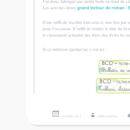
J’ai donc fabriqué une petite boite en fond de cla
Les activités libres
/
grand lecteur de roman
Il me suffit de récolter tout cela et, une fois par
pour l’occasion. Il suffit de rentrer le titre du li
le classement actualisé des titres des livres les
Si ça intéresse quelqu’un, c’est ici :
19 AOÛT 2011
LORIN WALTER
←
→