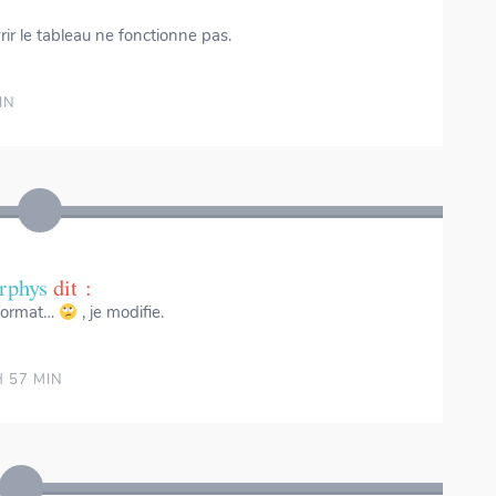
rir le tableau ne fonctionne pas.
IN
rphys
dit :
e format…
, je modifie.
H 57 MIN