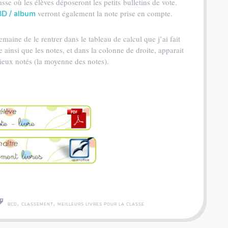
sse où les élèves déposeront les petits bulletins de vote.
verront également la note prise en compte.
BD / album
 semaine de le rentrer dans le tableau de calcul que j’ai fait
vre ainsi que les notes, et dans la colonne de droite, apparait
 mieux notés (la moyenne des notes).
Coffret rallye - 200 inventions - Fiches illustrées
,
,
BCD
CLASSEMENT
MEILLEURS LIVRES POUR LA CLASSE