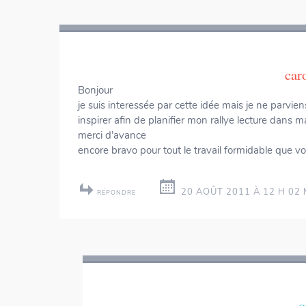
Navigation
des
articles
car
Bonjour
je suis interessée par cette idée mais je ne parvi
inspirer afin de planifier mon rallye lecture dans m
merci d’avance
encore bravo pour tout le travail formidable que v
20 AOÛT 2011 À 12 H 02 
RÉPONDRE
o