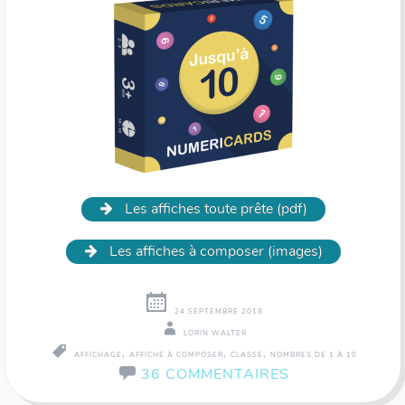
Les affiches toute prête (pdf)
Les affiches à composer (images)
24 SEPTEMBRE 2018
LORIN WALTER
,
,
,
AFFICHAGE
AFFICHE À COMPOSER
CLASSE
NOMBRES DE 1 À 10
36 COMMENTAIRES