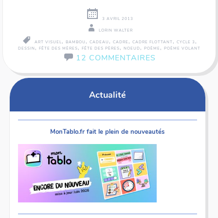
3 AVRIL 2013
LORIN WALTER
,
,
,
,
,
,
ART VISUEL
BAMBOU
CADEAU
CADRE
CADRE FLOTTANT
CYCLE 3
,
,
,
,
,
DESSIN
FÊTE DES MÈRES
FÊTE DES PÈRES
NOEUD
POÈME
POÈME VOLANT
12 COMMENTAIRES
Actualité
MonTablo.fr fait le plein de nouveautés