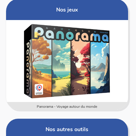
Nos jeux
Voyage autour du monde
Numericards 
Nos autres outils