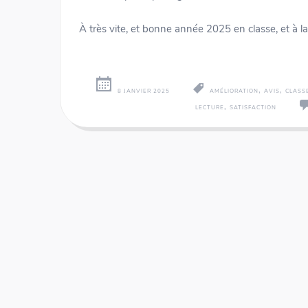
À très vite, et bonne année 2025 en classe, et à l
,
,
8 JANVIER 2025
AMÉLIORATION
AVIS
CLASS
,
LECTURE
SATISFACTION
Numeri