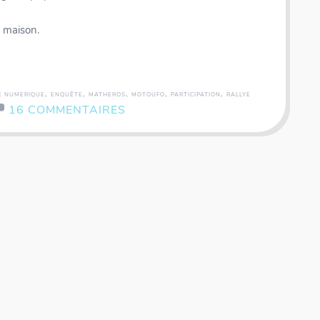
a maison.
,
,
,
,
,
E NUMERIQUE
ENQUÊTE
MATHEROS
MOTOUFO
PARTICIPATION
RALLYE
16 COMMENTAIRES
cards - Fractions & Décimaux
Panorama - Voyage autour d