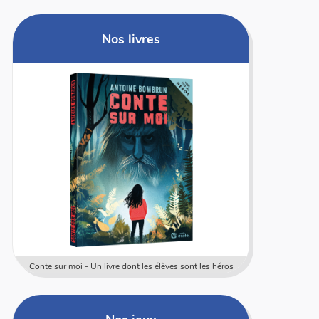
Nos livres
Conte sur moi - Un livre dont les élèves sont les héros
Coffret rally