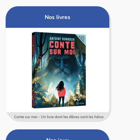
Nos livres
Conte sur moi - Un livre dont les élèves sont les héros
Coffret rally