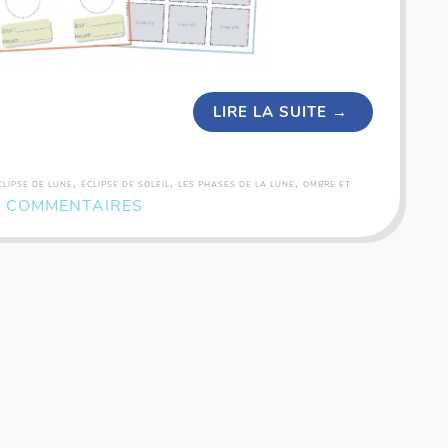
LIRE LA SUITE
→
,
,
,
CLIPSE DE LUNE
ÉCLIPSE DE SOLEIL
LES PHASES DE LA LUNE
OMBRE ET
3 COMMENTAIRES
Coffret rallye - 200 inventions - Fiches illustrées