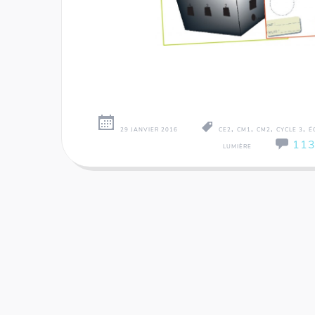
,
,
,
,
29 JANVIER 2016
CE2
CM1
CM2
CYCLE 3
É
11
LUMIÈRE