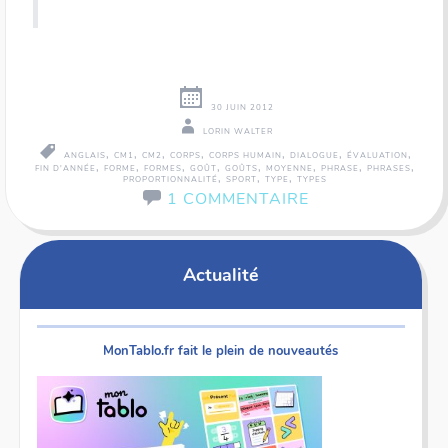
30 JUIN 2012
LORIN WALTER
,
,
,
,
,
,
,
ANGLAIS
CM1
CM2
CORPS
CORPS HUMAIN
DIALOGUE
ÉVALUATION
,
,
,
,
,
,
,
,
FIN D'ANNÉE
FORME
FORMES
GOÛT
GOÛTS
MOYENNE
PHRASE
PHRASES
,
,
,
PROPORTIONNALITÉ
SPORT
TYPE
TYPES
1 COMMENTAIRE
Actualité
MonTablo.fr fait le plein de nouveautés