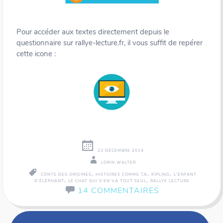
Pour accéder aux textes directement depuis le
questionnaire sur rallye-lecture.fr, il vous suffit de repérer
cette icone :
23 DÉCEMBRE 2014
LORIN WALTER
,
,
,
CONTE DES ORIGINES
HISTOIRES COMME ÇA
KIPLING
L'ENFANT
,
,
D'ÉLÉPHANT
LE CHAT QUI S'EN VA TOUT SEUL
RALLYE LECTURE
14 COMMENTAIRES