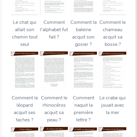
Le chat qui
Comment
Comment la
Comment le
allait son
l’alphabet fut
baleine
chameau
chemin tout
fait ?
acquit son
acquit sa
seul
gosier ?
bosse ?
Comment le
Comment le
Comment
Le crabe qui
léopard
rhinocéros
naquit la
jouait avec
acquit ses
acquit sa
première
la mer
taches ?
peau ?
lettre ?