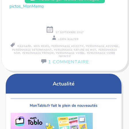
pictos_MonMemo
17 SEPTEMBRE 2017
LORIN WALTER
,
,
,
,
MAGNARD
MON MÉMO
PERSONNAGE ADJECTIF
PERSONNAGE ADVERBE
,
,
PERSONNAGE DÉTERMINANT
PERSONNAGE NATURE DE MOT
PERSONNAGE
,
,
,
NOM
PERSONNAGE PRONOM
PERSONNAGE VERBE
PERSONNAGE VERBE
INFINITIF
1 COMMENTAIRE
Actualité
MonTablo.fr fait le plein de nouveautés