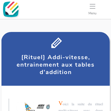
Menu
[Rituel] Addi-vitesse,
entrainement aux tables
d’addition
V
oici la suite du rituel
multi-vitesse avec deux