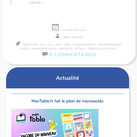
calculs…
15 JANVIER 2013
LORIN WALTER
,
,
,
,
,
,
,
ADDITION
CE1
CE2
CM1
CM2
ÉCHAUFFEMENT
ENTRAINEMENT
,
,
,
,
MATH
MATHÉMATIQUES
RAPIDITÉ
RITUEL
TABLES D'ADDITION
6 COMMENTAIRES
Actualité
MonTablo.fr fait le plein de nouveautés