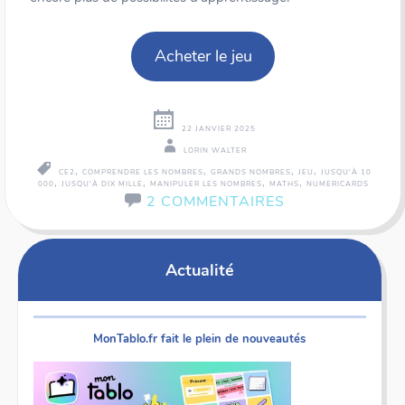
Acheter le jeu
22 JANVIER 2025
LORIN WALTER
,
,
,
,
CE2
COMPRENDRE LES NOMBRES
GRANDS NOMBRES
JEU
JUSQU'À 10
,
,
,
,
000
JUSQU'À DIX MILLE
MANIPULER LES NOMBRES
MATHS
NUMERICARDS
2 COMMENTAIRES
Actualité
MonTablo.fr fait le plein de nouveautés