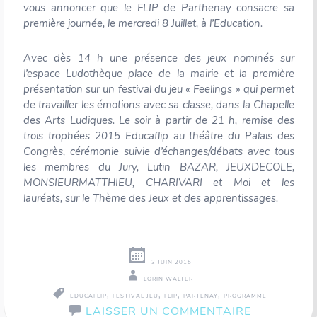
vous annoncer que le FLIP de Parthenay consacre sa
première journée, le mercredi 8 Juillet, à l’Education.
Avec dès 14 h une présence des jeux nominés sur
l’espace Ludothèque place de la mairie et la première
présentation sur un festival du jeu « Feelings » qui permet
de travailler les émotions avec sa classe, dans la Chapelle
des Arts Ludiques. Le soir à partir de 21 h, remise des
trois trophées 2015 Educaflip au théâtre du Palais des
Congrès, cérémonie suivie d’échanges/débats avec tous
les membres du Jury, Lutin BAZAR, JEUXDECOLE,
MONSIEURMATTHIEU, CHARIVARI et Moi et les
lauréats, sur le Thème des Jeux et des apprentissages.
3 JUIN 2015
LORIN WALTER
,
,
,
,
EDUCAFLIP
FESTIVAL JEU
FLIP
PARTENAY
PROGRAMME
LAISSER UN COMMENTAIRE