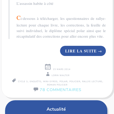
L’assassin habite à côté
C
i-dessous à télécharger, les questionnaires de rallye-
lecture pour chaque livre, les corrections, la feuille de
suivi individuel, le diplôme spécial polar ainsi que le
récapitulatif des corrections pour aller encore plus vite.
LIRE LA SUITE
→
15 MARS 2014
LORIN WALTER
,
,
,
,
,
,
CYCLE 3
ENQUÊTE
MINI-SYROS
POLAR
POLICIER
RALLYE LECTURE
ROMAN POLICIER
78 COMMENTAIRES
Actualité