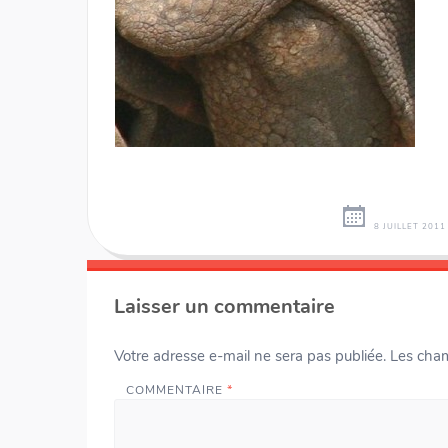
8 JUILLET 2011
Navigation
←
des
Laisser un commentaire
articles
Votre adresse e-mail ne sera pas publiée.
Les cham
COMMENTAIRE
*