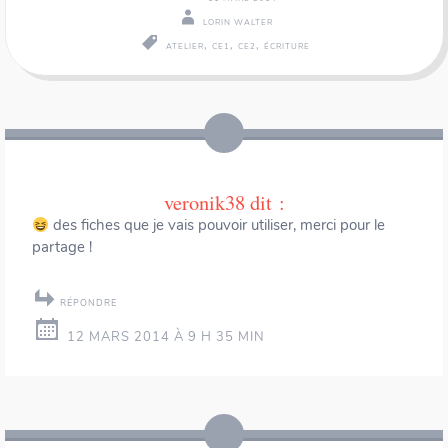
LORIN WALTER
,
,
,
ATELIER
CE1
CE2
ÉCRITURE
Navigation
←
→
des
articles
veronik38
dit :
des fiches que je vais pouvoir utiliser, merci pour le
partage !
RÉPONDRE
12 MARS 2014 À 9 H 35 MIN