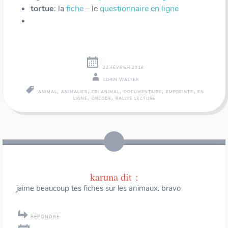
tortue
: la
fiche
– le
questionnaire en ligne
22 FÉVRIER 2018
LORIN WALTER
,
,
,
,
,
ANIMAL
ANIMALIER
CRI ANIMAL
DOCUMENTAIRE
EMPREINTE
EN
,
,
LIGNE
QRCODE
RALLYE LECTURE
Navigation
←
→
des
articles
karuna
dit :
jaime beaucoup tes fiches sur les animaux. bravo
RÉPONDRE