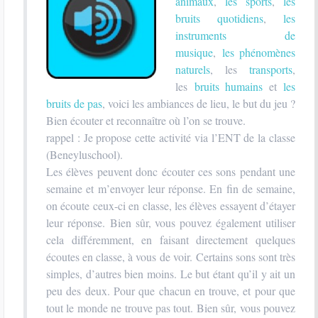
animaux
,
les sports
,
les
bruits quotidiens
,
les
instruments de
musique
,
les phénomènes
naturels
, les
transports
,
les
bruits humains
et
les
bruits de pas
, voici les ambiances de lieu, le but du jeu ?
Bien écouter et reconnaître où l’on se trouve.
rappel : Je propose cette activité via l’ENT de la classe
(Beneyluschool).
Les élèves peuvent donc écouter ces sons pendant une
semaine et m’envoyer leur réponse. En fin de semaine,
on écoute ceux-ci en classe, les élèves essayent d’étayer
leur réponse. Bien sûr, vous pouvez également utiliser
cela différemment, en faisant directement quelques
écoutes en classe, à vous de voir. Certains sons sont très
simples, d’autres bien moins. Le but étant qu’il y ait un
peu des deux. Pour que chacun en trouve, et pour que
tout le monde ne trouve pas tout. Bien sûr, vous pouvez