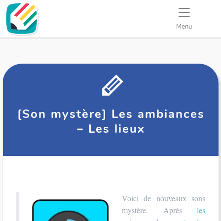
Menu
[Son mystère] Les ambiances
– Les lieux
Voici de nouveaux sons
mystère. Après
les