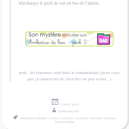
télécharger le pack de son en bas de l’article.
note : les réponses sont dans le commentaire
(pour ceux
que ça amuserait de chercher un peu avant…)
3 AOÛT 2011
LORIN WALTER
,
,
,
,
,
AMBIANCE SONORE
CYCLE 3
ÉCOUTE
MUSIQUE
PAYSAGE MUSICAL
SON MYSTÈRE