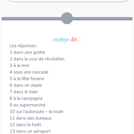
Navigation
←
→
des
articles
orphys
dit :
Les réponses :
1 dans une grotte
2 dans la cour de récréation
3 à la mer
4 sous une cascade
5 à la fête foraine
6 dans un stade
7 dans le train
8 à la campagne
9 au supermarché
10 sur l’autoroute – la route
11 dans des bureaux
12 dans la forêt
13 dans un aéroport