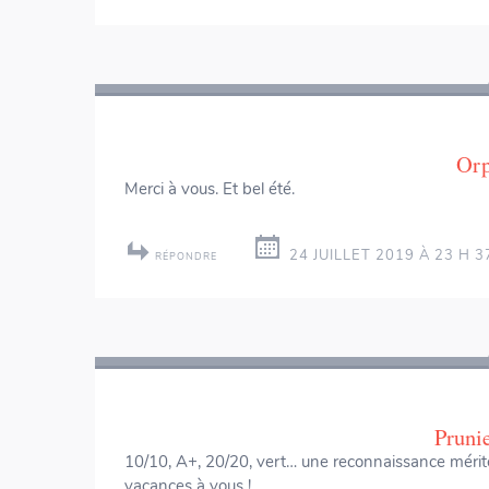
Orp
Merci à vous. Et bel été.
24 JUILLET 2019 À 23 H 3
RÉPONDRE
Prunie
10/10, A+, 20/20, vert… une reconnaissance mérité
vacances à vous !