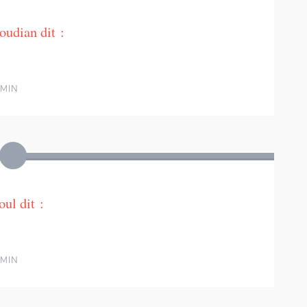
oudian
dit :
 MIN
oul
dit :
Numericards - Fractions & Décimaux
 MIN