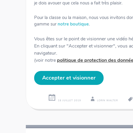
je dois avouer que cela nous a fait très plaisir.
Pour la classe ou la maison, nous vous invitons donc
gamme sur
notre boutique
.
Vous êtes sur le point de visionner une vidéo 
En cliquant sur "Accepter et visionner", vous 
navigateur.
(voir notre
politique de protection des donné
Accepter et visionner
18 JUILLET 2019
LORIN WALTER
Navigation
←
→
des