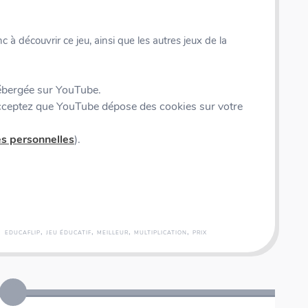
 à découvrir ce jeu, ainsi que les autres jeux de la
hébergée sur YouTube.
acceptez que YouTube dépose des cookies sur votre
es personnelles
).
,
,
,
,
EDUCAFLIP
JEU ÉDUCATIF
MEILLEUR
MULTIPLICATION
PRIX
Coffret rallye - 200 inventions - Fiches illustrées