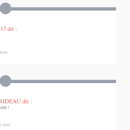
a17
dit :
 MIN
 RIDEAU
dit :
ité !
3 MIN