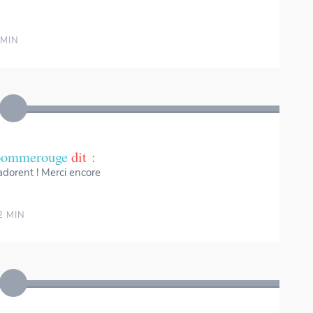
 MIN
apommerouge
dit :
s adorent ! Merci encore
2 MIN