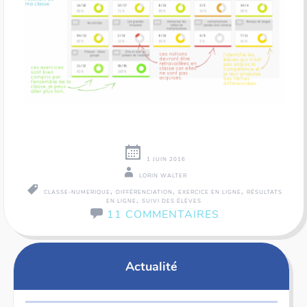
1 JUIN 2016
LORIN WALTER
,
,
,
CLASSE-NUMERIQUE
DIFFÉRENCIATION
EXERCICE EN LIGNE
RÉSULTATS
,
EN LIGNE
SUIVI DES ÉLÈVES
11 COMMENTAIRES
Actualité