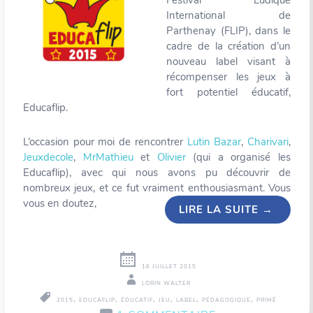
Festival Ludique
International de
Parthenay (FLIP), dans le
cadre de la création d’un
nouveau label visant à
récompenser les jeux à
fort potentiel éducatif,
Educaflip.
L’occasion pour moi de rencontrer
Lutin Bazar
,
Charivari
,
Jeuxdecole
,
MrMathieu
et
Olivier
(qui a organisé les
Educaflip), avec qui nous avons pu découvrir de
nombreux jeux, et ce fut vraiment enthousiasmant. Vous
vous en doutez,
LIRE LA SUITE
→
16 JUILLET 2015
LORIN WALTER
,
,
,
,
,
,
2015
EDUCAFLIP
ÉDUCATIF
JEU
LABEL
PÉDAGOGIQUE
PRIMÉ