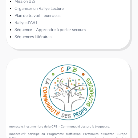
Mission B2i
Organiser un Rallye Lecture
Plan de travail – exercices
Rallye d'ART
Séquence – Apprendre à porter secours
Séquences littéraires
monecole.fr est membre de la CPB - Communauté des profs blogueurs.
monecole.fr participe au Programme d'affiliation Partenaires d’Amazon Europe