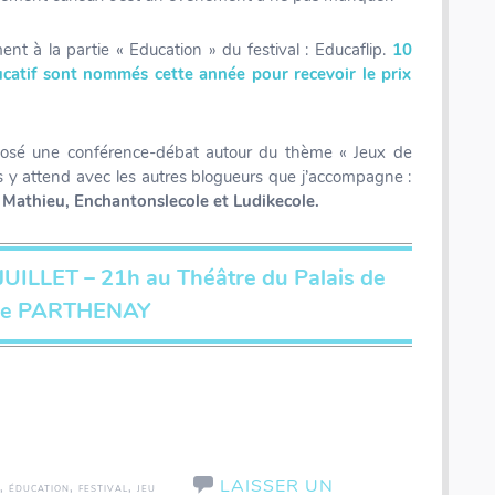
ent à la partie « Education » du festival : Educaflip.
10
ucatif sont nommés cette année pour recevoir le prix
roposé une conférence-débat autour du thème « Jeux de
s y attend avec les autres blogueurs que j’accompagne :
 Mathieu, Enchantonslecole et Ludikecole.
JUILLET – 21h au Théâtre du Palais de
de PARTHENAY
LAISSER UN
,
,
,
ÉDUCATION
FESTIVAL
JEU