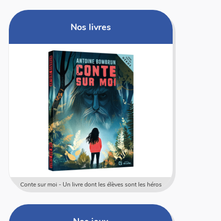
Nos livres
Conte sur moi - Un livre dont les élèves sont les héros
Coffret rally