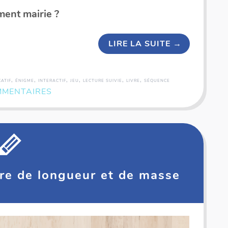
ent mairie ?
LIRE LA SUITE
→
,
,
,
,
,
,
ATIF
ÉNIGME
INTERACTIF
JEU
LECTURE SUIVIE
LIVRE
SÉQUENCE
MMENTAIRES
re de longueur et de masse