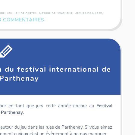
,
,
,
,
,
URE
JEU
JEU DE CARTES
MESURE DE LONGUEUR
MESURE DE MASSE
3 COMMENTAIRES
n du festival international de
 Parthenay
ciper en tant que jury cette année encore au
Festival
e Parthenay
.
 autour du jeu dans les rues de Parthenay. Si vous aimez
plement curieux c’est un évènement à ne pas manquer.