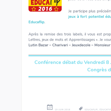
Je participe plus précisém
jeux à fort potentiel éd
Educaflip
.
Après la remise des trois labels, il vous est p
Lettres, jeux de mots et Apprentissages ». Je vou
Lutin Bazar – Charivari – Jeuxdecole – Monsieur
Conférence débat du Vendredi 8 
Congrès 
,
19 JUIN 2016
EDUCAFLIP
ÉDUCATIF