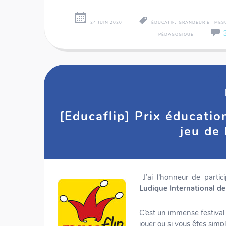
,
24 JUIN 2020
ÉDUCATIF
GRANDEUR ET MES
PÉDAGOGIQUE
[Educaflip] Prix éducatio
jeu de
J’ai l’honneur de parti
Ludique International d
C’est un immense festival
jouer ou si vous êtes sim