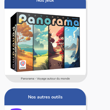
Nos jeux
Numericards - Mesure
Multi 
Nos autres outils