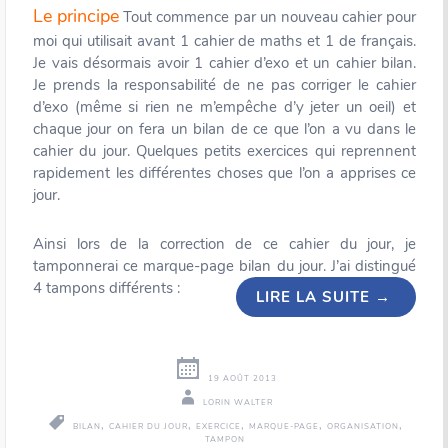
Le principe
Tout commence par un nouveau cahier pour
moi qui utilisait avant 1 cahier de maths et 1 de français.
Je vais désormais avoir 1 cahier d’exo et un cahier bilan.
Je prends la responsabilité de ne pas corriger le cahier
d’exo (même si rien ne m’empêche d’y jeter un oeil) et
chaque jour on fera un bilan de ce que l’on a vu dans le
cahier du jour. Quelques petits exercices qui reprennent
rapidement les différentes choses que l’on a apprises ce
jour.
Ainsi lors de la correction de ce cahier du jour, je
tamponnerai ce marque-page bilan du jour. J’ai distingué
4 tampons différents :
LIRE LA SUITE
→
19 AOÛT 2013
LORIN WALTER
,
,
,
,
,
BILAN
CAHIER DU JOUR
EXERCICE
MARQUE-PAGE
ORGANISATION
TAMPON