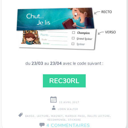
du
23/03
au
23/04
avec le code suivant :
REC30RL
13 AVRIL 2017
LORIN WALTER
,
,
,
,
,
BADGE
LECTURE
MAGNET
MARQUE-PAGE
RALLYE LECTURE
,
RÉCOMPENSE
STICKERS
4 COMMENTAIRES