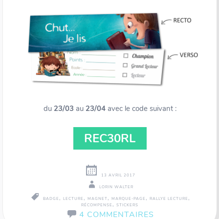
du
23/03
au
23/04
avec le code suivant :
REC30RL
13 AVRIL 2017
LORIN WALTER
,
,
,
,
,
BADGE
LECTURE
MAGNET
MARQUE-PAGE
RALLYE LECTURE
,
RÉCOMPENSE
STICKERS
4 COMMENTAIRES