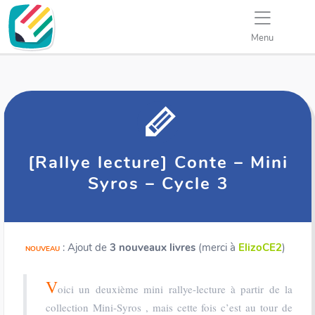
Menu
[Rallye lecture] Conte – Mini
Syros – Cycle 3
: Ajout de
3 nouveaux livres
(merci à
ElizoCE2
)
NOUVEAU
V
oici un deuxième mini rallye-lecture à partir de la
collection Mini-Syros , mais cette fois c’est au tour de