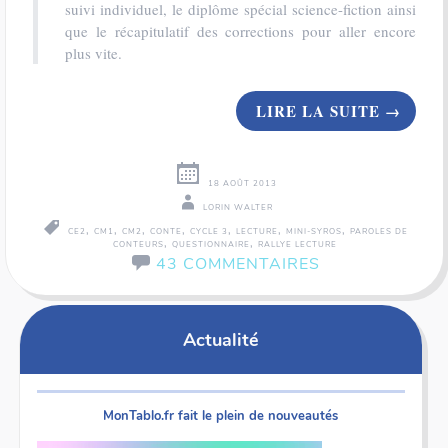
suivi individuel, le diplôme spécial science-fiction ainsi
que le récapitulatif des corrections pour aller encore
plus vite.
LIRE LA SUITE
→
18 AOÛT 2013
LORIN WALTER
,
,
,
,
,
,
,
CE2
CM1
CM2
CONTE
CYCLE 3
LECTURE
MINI-SYROS
PAROLES DE
,
,
CONTEURS
QUESTIONNAIRE
RALLYE LECTURE
43 COMMENTAIRES
Actualité
MonTablo.fr fait le plein de nouveautés