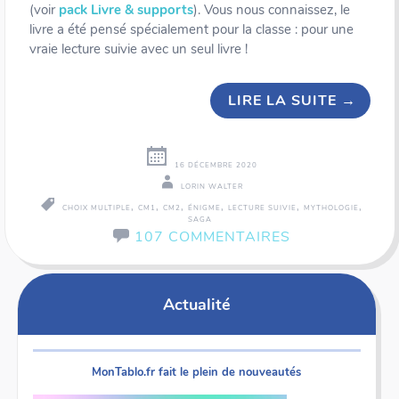
(voir
pack Livre & supports
). Vous nous connaissez, le
livre a été pensé spécialement pour la classe : pour une
vraie lecture suivie avec un seul livre !
LIRE LA SUITE
→
16 DÉCEMBRE 2020
LORIN WALTER
,
,
,
,
,
,
CHOIX MULTIPLE
CM1
CM2
ÉNIGME
LECTURE SUIVIE
MYTHOLOGIE
SAGA
107 COMMENTAIRES
Actualité
MonTablo.fr fait le plein de nouveautés