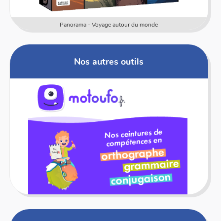
tour du monde
Numericards - Mesure
Nos autres outils