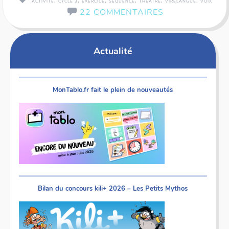
,
,
,
,
,
,
ACTIVITÉ
CYCLE 3
EXERCICE
SÉQUENCE
THÉÂTRE
VIRELANGUE
VOIX
22 COMMENTAIRES
Actualité
MonTablo.fr fait le plein de nouveautés
Bilan du concours kili+ 2026 – Les Petits Mythos