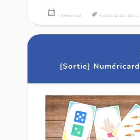
,
,
4 FÉVRIER 2018
ACCUEIL
CLASSE
ÉLÈVE
[Sortie] Numéricard