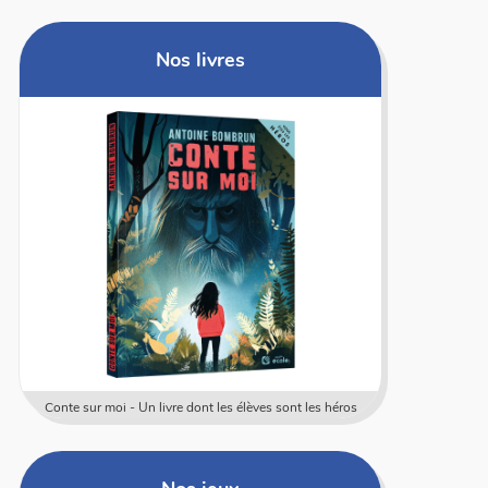
Nos livres
Conte sur moi - Un livre dont les élèves sont les héros
Coffret rally