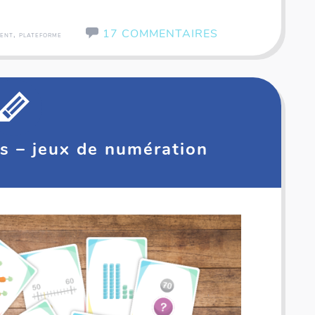
17 COMMENTAIRES
,
,
ENT
PLATEFORME
s – jeux de numération