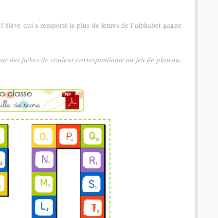
, l’élève qui a remporté le plus de lettres de l’alphabet gagne
sur des fiches de couleur correspondante au jeu de plateau,
Coffret rallye - 200 inventions - Fiches illustrées