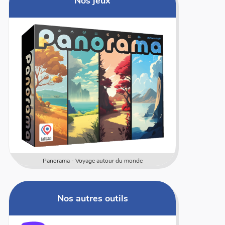
Nos jeux
Numericards - Mesure
Multi 
Nos autres outils