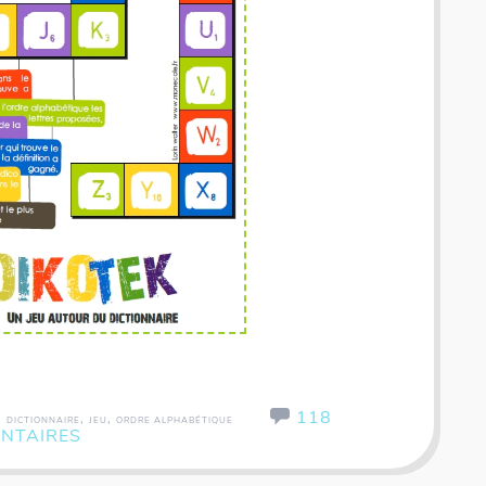
Panorama - Voyage autour du monde
118
,
,
,
DICTIONNAIRE
JEU
ORDRE ALPHABÉTIQUE
NTAIRES