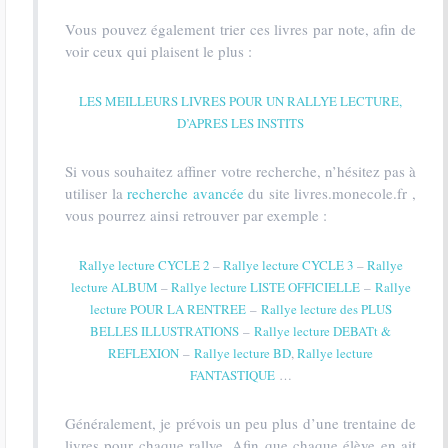
Vous pouvez également trier ces livres par note, afin de
voir ceux qui plaisent le plus :
LES MEILLEURS LIVRES POUR UN RALLYE LECTURE,
D’APRES LES INSTITS
Si vous souhaitez affiner votre recherche, n’hésitez pas à
utiliser la
recherche avancée
du site livres.monecole.fr ,
vous pourrez ainsi retrouver par exemple :
Rallye lecture CYCLE 2
–
Rallye lecture CYCLE 3
–
Rallye
lecture ALBUM
–
Rallye lecture LISTE OFFICIELLE
–
Rallye
lecture POUR LA RENTREE
–
Rallye lecture des PLUS
BELLES ILLUSTRATIONS
–
Rallye lecture DEBATt &
REFLEXION
–
Rallye lecture BD
,
Rallye lecture
FANTASTIQUE
…
Généralement, je prévois un peu plus d’une trentaine de
livres pour chaque rallye. Afin que chaque élève en ait