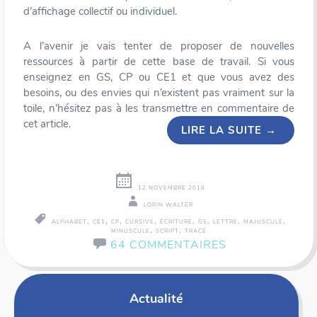
d’affichage collectif ou individuel.
A l’avenir je vais tenter de proposer de nouvelles
ressources à partir de cette base de travail. Si vous
enseignez en GS, CP ou CE1 et que vous avez des
besoins, ou des envies qui n’existent pas vraiment sur la
toile, n’hésitez pas à les transmettre en commentaire de
cet article.
LIRE LA SUITE
→
12 NOVEMBRE 2018
LORIN WALTER
,
,
,
,
,
,
,
,
ALPHABET
CE1
CP
CURSIVE
ÉCRITURE
GS
LETTRE
MAJUSCULE
,
,
MINUSCULE
SCRIPT
TRACÉ
64 COMMENTAIRES
Actualité