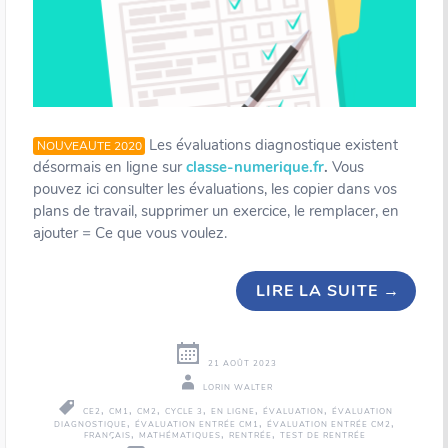
Les évaluations diagnostique existent
NOUVEAUTE 2020
désormais en ligne sur
classe-numerique.fr
.
Vous
pouvez ici consulter les évaluations, les copier dans vos
plans de travail, supprimer un exercice, le remplacer, en
ajouter = Ce que vous voulez.
LIRE LA SUITE
→
21 AOÛT 2023
LORIN WALTER
,
,
,
,
,
,
CE2
CM1
CM2
CYCLE 3
EN LIGNE
ÉVALUATION
ÉVALUATION
,
,
,
DIAGNOSTIQUE
ÉVALUATION ENTRÉE CM1
ÉVALUATION ENTRÉE CM2
,
,
,
FRANÇAIS
MATHÉMATIQUES
RENTRÉE
TEST DE RENTRÉE