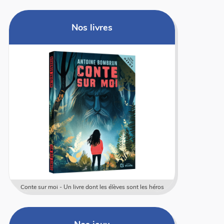
Nos livres
Conte sur moi - Un livre dont les élèves sont les héros
Coffret rally