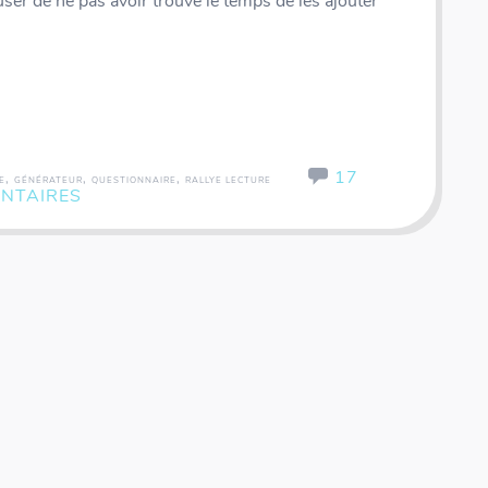
user de ne pas avoir trouvé le temps de les ajouter
17
,
,
,
E
GÉNÉRATEUR
QUESTIONNAIRE
RALLYE LECTURE
NTAIRES
Coffret rallye - 200 inventions - Fiches illustrées