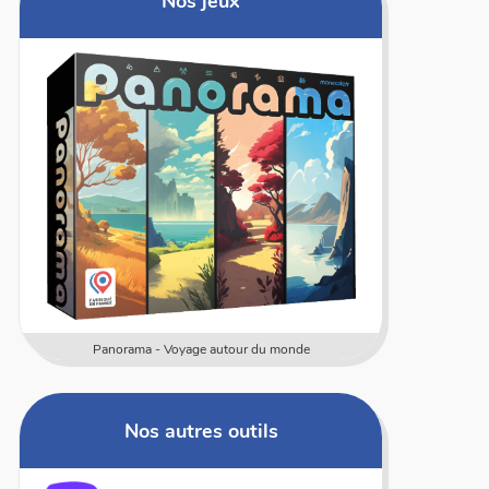
Nos jeux
Numericards - Mesure
Multi 
Nos autres outils