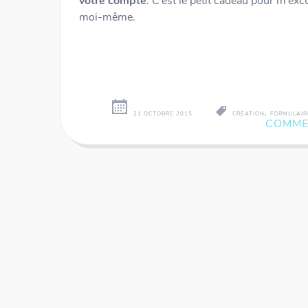
votre compte
. C’est le petit cadeau pour m’exc
moi-même.
,
21 OCTOBRE 2015
CRÉATION
FORMULAIR
COMME