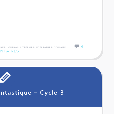
4
,
,
,
,
ENRE
JOURNAL
LITTÉRAIRE
LITTÉRATURE
SCOLAIRE
NTAIRES
ntastique – Cycle 3