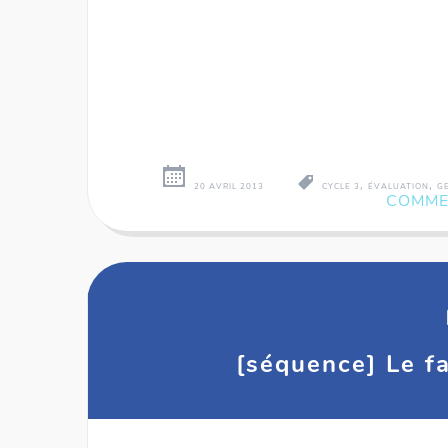
,
,
20 AVRIL 2013
CYCLE 3
ÉVALUATION
G
COMME
[séquence] Le fa