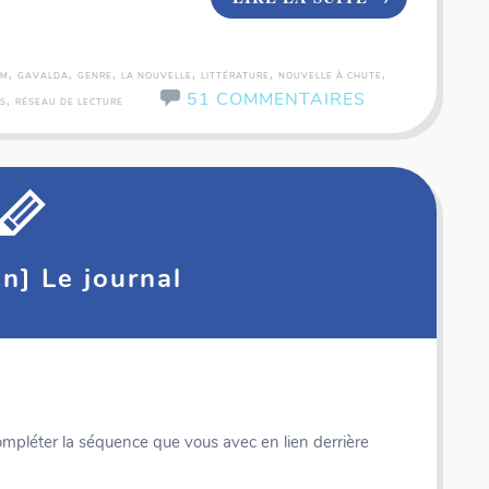
,
,
,
,
,
,
RM
GAVALDA
GENRE
LA NOUVELLE
LITTÉRATURE
NOUVELLE À CHUTE
51 COMMENTAIRES
,
S
RÉSEAU DE LECTURE
on] Le journal
Panorama - Voyage autour du monde
 compléter la séquence que vous avec en lien derrière