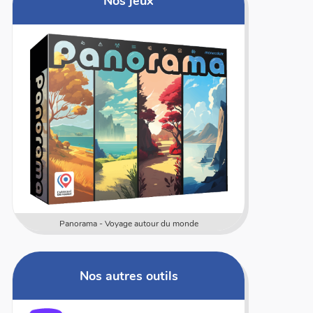
Nos jeux
Numericards - Mesure
Multi 
Nos autres outils