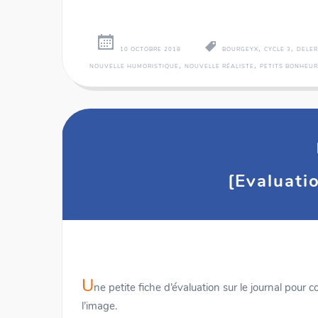
,
,
10 OCTOBRE 2018
BOURGEYX
CYCLE 3
DELE
,
,
NOUVELLE HUMORISTIQUE
NOUVELLE RÉALISTE
PETITS BONHEUR
[Evaluati
U
ne petite fiche d’évaluation sur le journal pour
l’image.