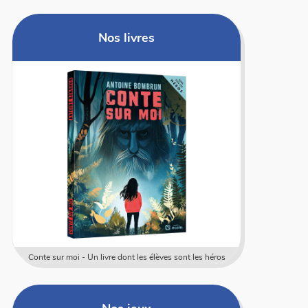
Nos livres
Conte sur moi - Un livre dont les élèves sont les héros
Coffret rally