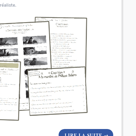
éaliste.
Coffret rallye - 200 inventions - Fiches illustrées
LIRE LA SUITE
→