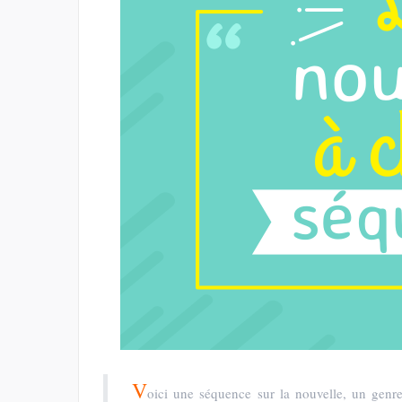
V
oici une séquence sur la nouvelle, un genre