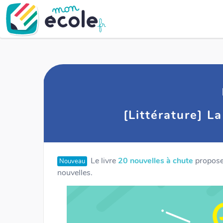
[Littérature] L
Le livre
20 nouvelles à chute
propose 
Nouveau
nouvelles.