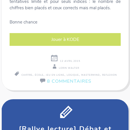
tentatives limité et pour seuls indices : le nombre de
chiffres bien placés et ceux corrects mais mal placés.
Bonne chance
Jouer à KODE
12 AVRIL 2015
LORIN WALTER
,
,
,
,
,
CHIFFRE
ÉCOLE
JEU EN LIGNE
LOGIQUE
MASTERMIND
REFLEXION
8 COMMENTAIRES
[Rallye lecture] Débat et