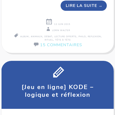
LIRE LA SUITE
→
12 JUIN 2015
LORIN WALTER
,
,
,
,
,
,
ALBUM
ANIMAUX
DÉBAT
LECTURE OFFERTE
PHILO
REFLEXION
,
RITUEL
TÊTE À TÊTE
15 COMMENTAIRES
[Jeu en ligne] KODE –
logique et réflexion