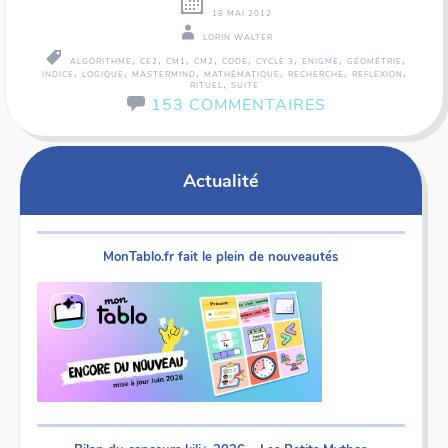
18 MAI 2012
LORIN WALTER
,
,
,
,
,
,
,
,
ALGORITHME
CE2
CM1
CM2
CODE
CYCLE 3
ENIGME
GÉOMÉTRIE
,
,
,
,
,
,
INDICE
LOGIQUE
MASTERMIND
MATHÉMATIQUE
RECHERCHE
REFLEXION
,
RITUEL
SUITE
153 COMMENTAIRES
Actualité
MonTablo.fr fait le plein de nouveautés