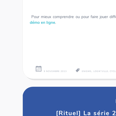
Pour mieux comprendre ou pour faire jouer diffé
démo en ligne
.
,
9 NOVEMBRE 2013
ENIGME
LOGIK'VILLE; CYCL
[Rituel] La série