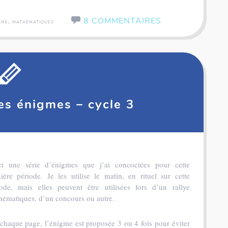
8 COMMENTAIRES
,
GME
MATHÉMATIQUES
tes énigmes – cycle 3
ci une série d’énigmes que j’ai concoctées pour cette
ière période. Je les utilise le matin, en rituel sur cette
iode, mais elles peuvent être utilisées lors d’un rallye
hématiques, d’un concours ou autre.
chaque page, l’énigme est proposée 3 ou 4 fois pour éviter