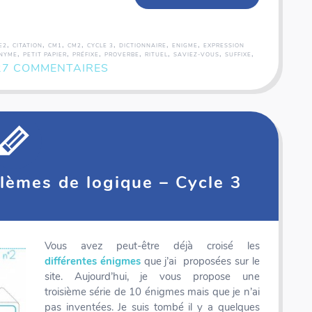
,
,
,
,
,
,
,
E2
CITATION
CM1
CM2
CYCLE 3
DICTIONNAIRE
ENIGME
EXPRESSION
,
,
,
,
,
,
,
NYME
PETIT PAPIER
PRÉFIXE
PROVERBE
RITUEL
SAVIEZ-VOUS
SUFFIXE
27 COMMENTAIRES
lèmes de logique – Cycle 3
Vous avez peut-être déjà croisé les
différentes énigmes
que j’ai proposées sur le
Coffret rallye - Tour du monde - 50 fiches illustrées
site. Aujourd’hui, je vous propose une
troisième série de 10 énigmes mais que je n’ai
pas inventées. Je suis tombé il y a quelques