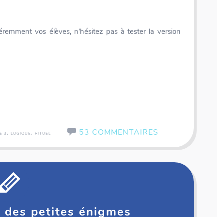
remment vos élèves, n’hésitez pas à tester la version
53 COMMENTAIRES
,
,
E 3
LOGIQUE
RITUEL
 2 des petites énigmes