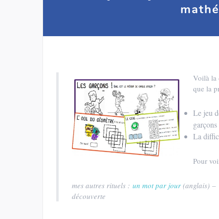
mathé
Voilà l
que la p
Le jeu d
garçons 
La diffi
Pour voi
mes autres rituels :
un mot par jour
(anglais) 
découverte