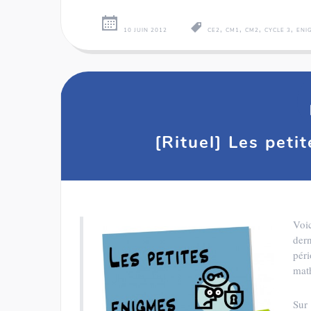
,
,
,
,
10 JUIN 2012
CE2
CM1
CM2
CYCLE 3
ENI
[Rituel] Les peti
Voi
dern
pér
mat
Sur 