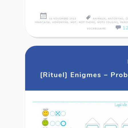
,
,
16 NOVEMBRE 2013
ANIMAUX
ANTONYME
C
,
,
,
,
,
FRANÇAISE
HOMONYME
MOT
MOT THÈME
MOTS COUSINS
PARO
1
VOCABULAIRE
[Rituel] Enigmes – Prob