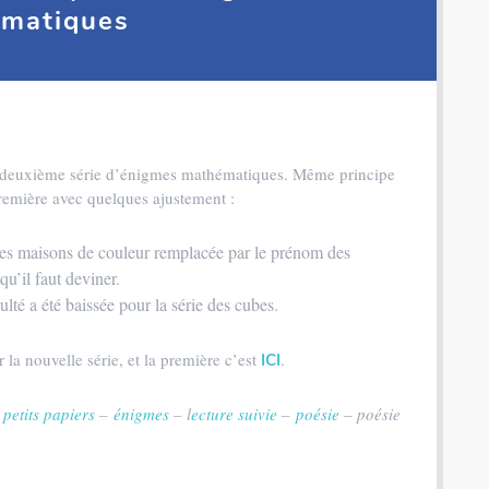
matiques
a deuxième série d’énigmes mathématiques. Même principe
remière avec quelques ajustement :
es maisons de couleur remplacée par le prénom des
qu’il faut deviner.
culté a été baissée pour la série des cubes.
r la nouvelle série, et la première c’est
.
ICI
–
petits papiers
–
énigmes
– l
ecture suivie
–
poésie
– poésie