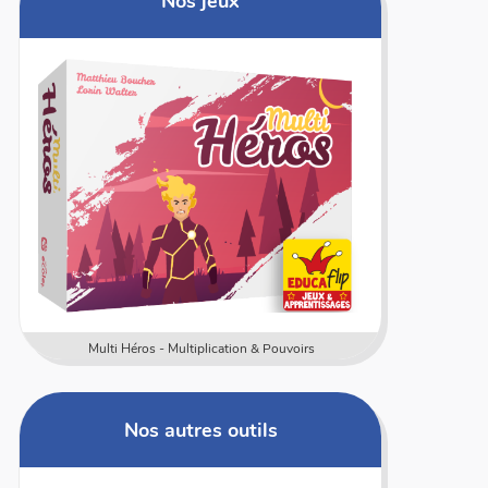
Nos jeux
Multi Héros - Multiplication & Pouvoirs
L'addi
Nos autres outils