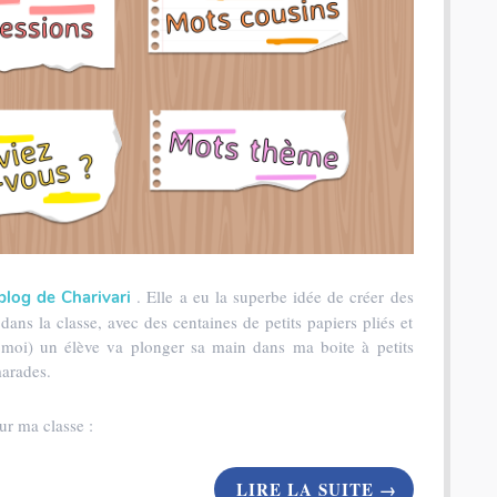
. Elle a eu la superbe idée de créer des
blog de Charivari
dans la classe, avec des centaines de petits papiers pliés et
moi) un élève va plonger sa main dans ma boite à petits
marades.
our ma classe :
LIRE LA SUITE
→