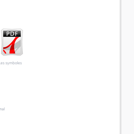
Les symboles
inal