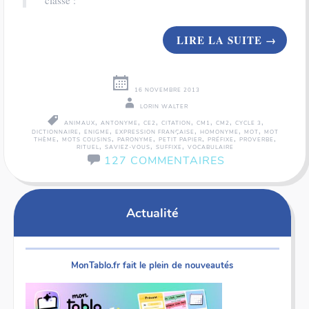
classe :
LIRE LA SUITE
→
16 NOVEMBRE 2013
LORIN WALTER
,
,
,
,
,
,
,
ANIMAUX
ANTONYME
CE2
CITATION
CM1
CM2
CYCLE 3
,
,
,
,
,
DICTIONNAIRE
ENIGME
EXPRESSION FRANÇAISE
HOMONYME
MOT
MOT
,
,
,
,
,
,
THÈME
MOTS COUSINS
PARONYME
PETIT PAPIER
PRÉFIXE
PROVERBE
,
,
,
RITUEL
SAVIEZ-VOUS
SUFFIXE
VOCABULAIRE
127 COMMENTAIRES
Actualité
MonTablo.fr fait le plein de nouveautés