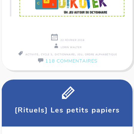
22 FÉVRIER 2018
LORIN WALTER
,
,
,
,
ACTIVITÉ
CYCLE 3
DICTIONNAIRE
JEU
ORDRE ALPHABÉTIQUE
118 COMMENTAIRES
[Rituels] Les petits papiers