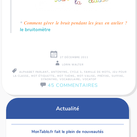
*
Comment gérer le bruit pendant les jeux en atelier ?
le bruitomètre
27 DÉCEMBRE 2011
LORIN WALTER
,
,
,
,
ALPHABET PARLANT
ANTONYME
CYCLE 3
FAMILLE DE MOTS
JEU POUR
,
,
,
,
,
,
LA CLASSE
MOT ÉTIQUETTE
MOT THÈME
MOT-VALISE
PRÉFIXE
SUFFIXE
,
,
SYNONYME
VOCABULAIRE
VOCATOP
45 COMMENTAIRES
Actualité
MonTablo.fr fait le plein de nouveautés