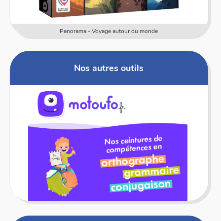
de
Numericards - Mesure
Nos autres outils