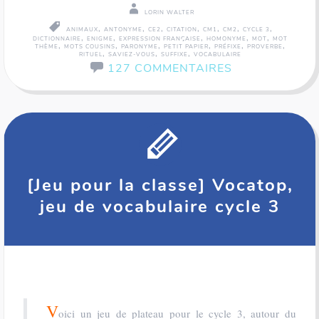
LORIN WALTER
,
,
,
,
,
,
,
ANIMAUX
ANTONYME
CE2
CITATION
CM1
CM2
CYCLE 3
,
,
,
,
,
DICTIONNAIRE
ENIGME
EXPRESSION FRANÇAISE
HOMONYME
MOT
MOT
,
,
,
,
,
,
THÈME
MOTS COUSINS
PARONYME
PETIT PAPIER
PRÉFIXE
PROVERBE
,
,
,
RITUEL
SAVIEZ-VOUS
SUFFIXE
VOCABULAIRE
127 COMMENTAIRES
[Jeu pour la classe] Vocatop,
jeu de vocabulaire cycle 3
V
oici un jeu de plateau pour le cycle 3, autour du