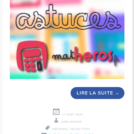
LIRE LA SUITE
→
17 AOÛT 2019
LORIN WALTER
,
MATHEROS
SAVIEZ-VOUS