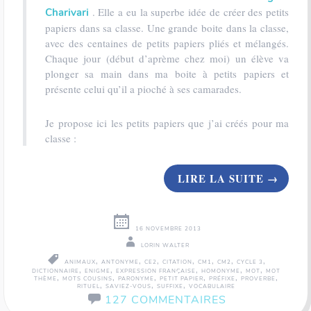
. Elle a eu la superbe idée de créer des petits
Charivari
papiers dans sa classe. Une grande boite dans la classe,
avec des centaines de petits papiers pliés et mélangés.
Chaque jour (début d’aprème chez moi) un élève va
plonger sa main dans ma boite à petits papiers et
présente celui qu’il a pioché à ses camarades.
Je propose ici les petits papiers que j’ai créés pour ma
classe :
LIRE LA SUITE
→
16 NOVEMBRE 2013
LORIN WALTER
,
,
,
,
,
,
,
ANIMAUX
ANTONYME
CE2
CITATION
CM1
CM2
CYCLE 3
,
,
,
,
,
DICTIONNAIRE
ENIGME
EXPRESSION FRANÇAISE
HOMONYME
MOT
MOT
,
,
,
,
,
,
THÈME
MOTS COUSINS
PARONYME
PETIT PAPIER
PRÉFIXE
PROVERBE
,
,
,
RITUEL
SAVIEZ-VOUS
SUFFIXE
VOCABULAIRE
127 COMMENTAIRES