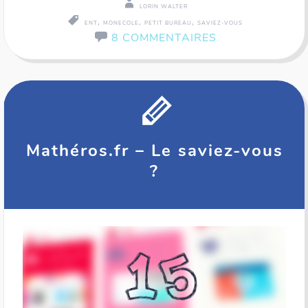
LORIN WALTER
,
,
,
ENT
MONECOLE
PETIT BUREAU
SAVIEZ-VOUS
8 COMMENTAIRES
Mathéros.fr – Le saviez-vous
?