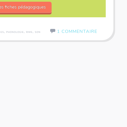
es fiches pédagogiques
1 COMMENTAIRE
,
,
,
MES
PHONOLOGIE
RIME
SON
ricards - Fractions & Décimaux
Panorama - Voyage autou