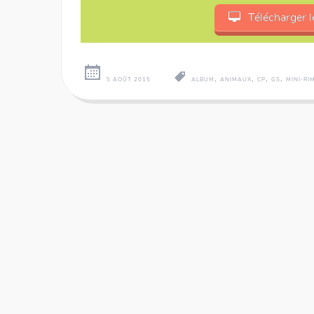
Télécharger l
,
,
,
,
5 AOÛT 2015
ALBUM
ANIMAUX
CP
GS
MINI-RI
Nume