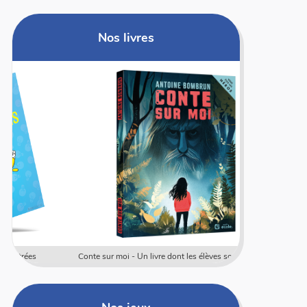
Nos livres
Conte sur moi - Un livre dont les élèves sont les héros
Coffret rally