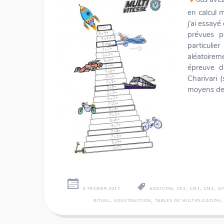
en calcul m
j’ai essay
prévues p
particulie
aléatoirem
épreuve d
Charivari
(
moyens de 
Numericards - Fractio
,
,
,
,
9 FÉVRIER 2017
ADDITION
CE2
CM1
CM2
DI
,
,
RITUEL
SOUSTRACTION
TABLES DE MULTIPLICATION