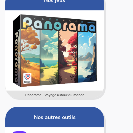
Nos jeux
Numericards - Mesure
Multi
Nos autres outils