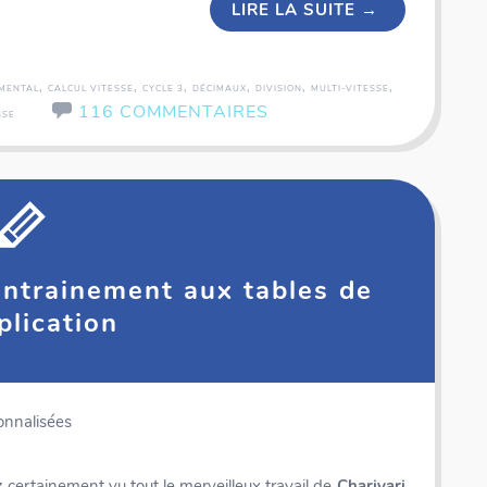
LIRE LA SUITE
→
,
,
,
,
,
,
 MENTAL
CALCUL VITESSE
CYCLE 3
DÉCIMAUX
DIVISION
MULTI-VITESSE
116 COMMENTAIRES
SSE
 entrainement aux tables de
plication
Coffret rallye - 200 inventions - Fiches illustrées
onnalisées
 certainement vu tout le merveilleux travail de
Charivari