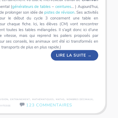
ental (
générateurs de tables
–
ceintures
… ) Aujourd’hui,
é de prolonger son idée de
pistes de révision
. Ses activités
our le début du cycle 3 concernent une table en
r sur chaque fiche. Ici, les élèves (CM) vont rencontrer
ent toutes les tables mélangées. Il s’agit donc ici d’une
e vitesse, mais qui reprend les paliers proposés par
sur ses conseils, les animaux ont été ici transformés en
transports de plus en plus rapide.)
LIRE LA SUITE
→
ns & Décimaux
Panorama - Voyage autour du monde
,
,
,
,
,
VISION
ENTRAINEMENT
MATHÉMATIQUES
MATHS
NOMBRES DÉCIMAUX
123 COMMENTAIRES
,
VITESSE