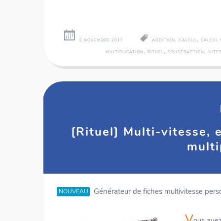
,
,
8 NOVEMBRE 2017
ADDITION
CALCUL
CALCUL
,
,
,
MULTIPLICATION
RITUEL
SOUSTRACTION
VITE
[Rituel] Multi-vitesse,
multi
Générateur de fiches multivitesse pers
NOUVEAU
V
ous avez