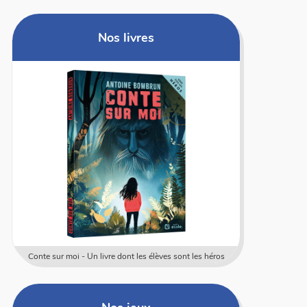
Nos livres
Conte sur moi - Un livre dont les élèves sont les héros
Coffret rally